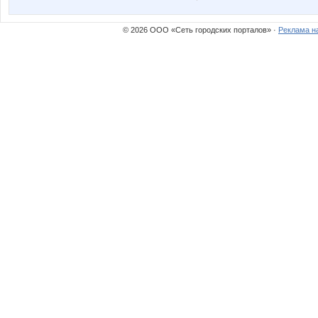
tchainka
юля23
© 2026 ООО «Сеть городских порталов» ·
Реклама н
Елена АЛ
Корей
Модные сумки Наличие!
Мыш
ПРОФ.КОСМЕТИКА
Риш@
Танча
Танчо