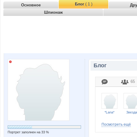
Блог
( 1 )
Основное
Др
Шпионаж
Блог
65
*Lana*
3везда
Посмотреть ещё
Портрет заполнен на 33 %