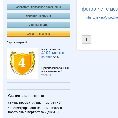
IY
Iris28
Отправить приватное сообщение
фотоотчет с мо
Добавить в друзья
nn.nightparty.ru/fotootch
Игнорировать
Lonza
LukA
Сделать подарок
1
Парфюмерный
Patricia
Shalan
популярность:
4101 место
рейтинг
7225
?
Привилегированный
пользователь
4
confessa*
dina79
уровня
Статистика портрета:
mamadoma
mapiks
сейчас просматривают портрет - 0
зарегистрированные пользователи
посетившие портрет за 7 дней - 1