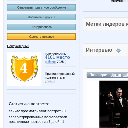
Возможнос
Отправить приватное сообщение
Добавить в друзья
Метки лидеров
Игнорировать
Сделать подарок
Парфюмерный
Интервью
популярность:
4101 место
рейтинг
7225
?
Привилегированный
Последние
фотогра
пользователь
4
уровня
Статистика портрета:
сейчас просматривают портрет - 0
зарегистрированные пользователи
посетившие портрет за 7 дней - 1